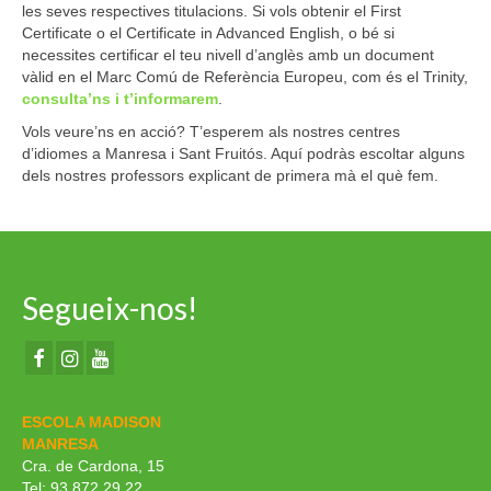
les seves respectives titulacions. Si vols obtenir el First
Certificate o el Certificate in Advanced English, o bé si
necessites certificar el teu nivell d’anglès amb un document
vàlid en el Marc Comú de Referència Europeu, com és el Trinity,
consulta’ns i t’informarem
.
Vols veure’ns en acció? T’esperem als nostres centres
d’idiomes a Manresa i Sant Fruitós. Aquí podràs escoltar alguns
dels nostres professors explicant de primera mà el què fem.
Segueix-nos!
ESCOLA MADISON
MANRESA
Cra. de Cardona, 15
Tel: 93 872 29 22