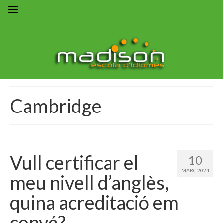
Escola d'Idiomes Madison
Cambridge
Vull certificar el
10
MARÇ 2024
meu nivell d’anglès,
quina acreditació em
convé?