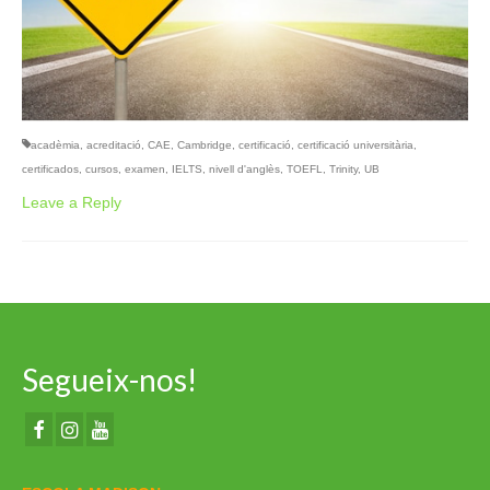
acadèmia
,
acreditació
,
CAE
,
Cambridge
,
certificació
,
certificació universitària
,
certificados
,
cursos
,
examen
,
IELTS
,
nivell d'anglès
,
TOEFL
,
Trinity
,
UB
Leave a Reply
Segueix-nos!