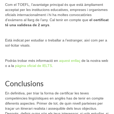
Com el TOEFL, l’avantatge principal és que està àmpliament
acceptat per les institucions educatives, empreses i organismes
oficials internacionalment i hi ha moltes convocatòries
d’exàmens al llarg de l’any. Cal tenir en compte que
el certificat
té una validesa de 2 anys
.
Està indicat per estudiar o treballar a l’estranger, així com per a
sol·licitar visats.
Podràs trobar més informació en
aquest enllaç
de la nostra web
o a la
pàgina oficial de IELTS
.
Conclusions
En definitiva, per triar la forma de certificar les teves
competències lingüístiques en anglès has de tenir en compte
diferents aspectes. Primer de tot, de quin nivell parteixes per
traçar un itinerari realista i assequible dels teus objectius.
Després, definir quins són els teus interessos: si vols estudiar, si