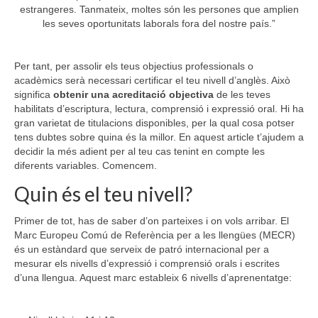
estrangeres. Tanmateix, moltes són les persones que amplien
les seves oportunitats laborals fora del nostre país.”
Per tant, per assolir els teus objectius professionals o
acadèmics serà necessari certificar el teu nivell d’anglès. Això
significa
obtenir una acreditació objectiva
de les teves
habilitats d’escriptura, lectura, comprensió i expressió oral. Hi ha
gran varietat de titulacions disponibles, per la qual cosa potser
tens dubtes sobre quina és la millor. En aquest article t’ajudem a
decidir la més adient per al teu cas tenint en compte les
diferents variables. Comencem.
Quin és el teu nivell?
Primer de tot, has de saber d’on parteixes i on vols arribar. El
Marc Europeu Comú de Referència per a les llengües (MECR)
és un estàndard que serveix de patró internacional per a
mesurar els nivells d’expressió i comprensió orals i escrites
d’una llengua. Aquest marc estableix 6 nivells d’aprenentatge: