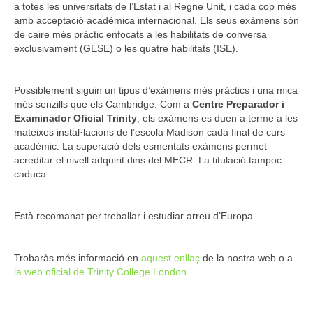
a totes les universitats de l’Estat i al Regne Unit, i cada cop més
amb acceptació acadèmica internacional. Els seus exàmens són
de caire més pràctic enfocats a les habilitats de conversa
exclusivament (GESE) o les quatre habilitats (ISE).
Possiblement siguin un tipus d’exàmens més pràctics i una mica
més senzills que els Cambridge. Com a
Centre Preparador i
Examinador Oficial Trinity
, els exàmens es duen a terme a les
mateixes instal·lacions de l’escola Madison cada final de curs
acadèmic. La superació dels esmentats exàmens permet
acreditar el nivell adquirit dins del MECR. La titulació tampoc
caduca.
Està recomanat per treballar i estudiar arreu d’Europa.
Trobaràs més informació en
aquest enllaç
de la nostra web o a
la web oficial de Trinity College London
.