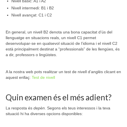
Nivell bàsic: A1 i A2
Nivell intermedi: B1 i B2
Nivell avançat: C1 i C2
En general, un nivell B2 denota una bona capacitat d’ús del
llenguatge en situacions reals, un nivell C1 permet
desenvolupar-se en qualsevol situació de l’idioma i el nivell C2
està principalment destinat a “professionals” de les llengües, és
a dir, professors o lingüistes.
A la nostra web pots realitzar un test de nivell d’anglès clicant en
aquest enllaç:
Test de nivell
Quin examen és el més adient?
La resposta és
depèn
. Segons els teus interessos i la teva
situació hi ha diverses opcions disponibles: