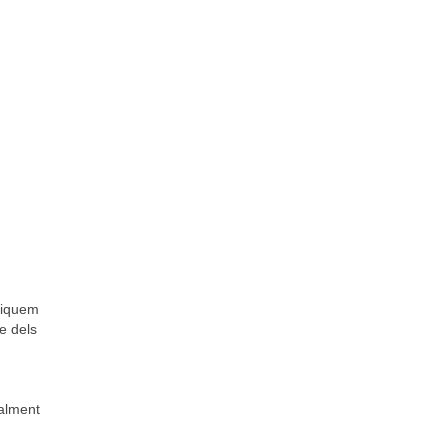
ifiquem
e dels
ialment