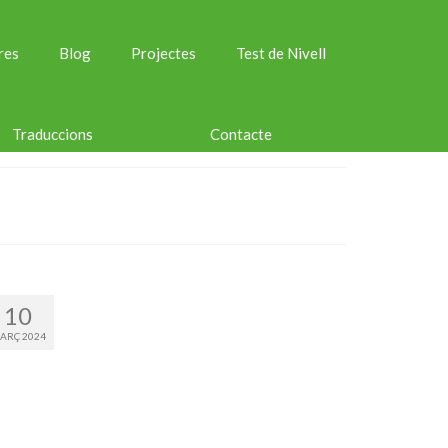
res
Blog
Projectes
Test de Nivell
Traduccions
Contacte
10
ARÇ 2024