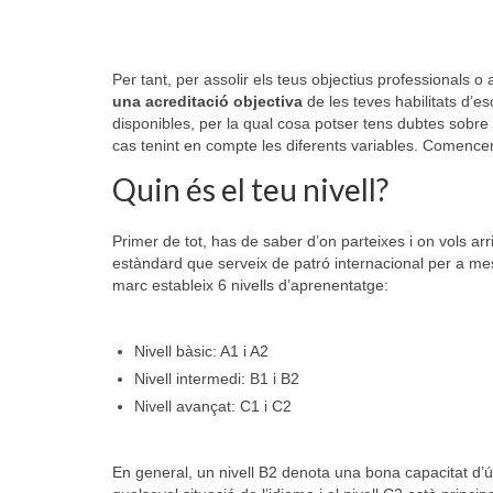
Per tant, per assolir els teus objectius professionals o 
una acreditació objectiva
de les teves habilitats d’es
disponibles, per la qual cosa potser tens dubtes sobre q
cas tenint en compte les diferents variables. Comence
Quin és el teu nivell?
Primer de tot, has de saber d’on parteixes i on vols 
estàndard que serveix de patró internacional per a mesu
marc estableix 6 nivells d’aprenentatge:
Nivell bàsic: A1 i A2
Nivell intermedi: B1 i B2
Nivell avançat: C1 i C2
En general, un nivell B2 denota una bona capacitat d’ú