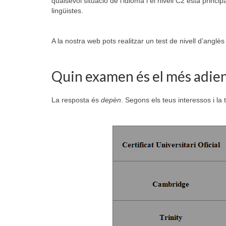
qualsevol situació de l’idioma i el nivell C2 està princi
lingüistes.
A la nostra web pots realitzar un test de nivell d’anglès
Quin examen és el més adie
La resposta és
depèn
. Segons els teus interessos i la 