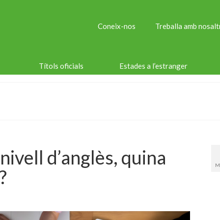
Coneix-nos
Treballa amb nosalt
Títols oficials
Estades a l’estranger
 nivell d’anglès, quina
M
?