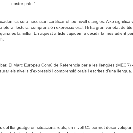
nostre país.”
acadèmics serà necessari certificar el teu nivell d’anglès. Això significa
criptura, lectura, comprensió i expressió oral. Hi ha gran varietat de titu
uina és la millor. En aquest article t’ajudem a decidir la més adient per
m.
arribar. El Marc Europeu Comú de Referència per a les llengües (MECR) 
rar els nivells d’expressió i comprensió orals i escrites d’una llengua
s del llenguatge en situacions reals, un nivell C1 permet desenvolupar