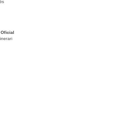
és
Oficial
inerari