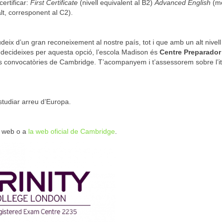
ertificar:
First Certificate
(nivell equivalent al B2)
Advanced English
(m
alt, corresponent al C2).
deix d’un gran reconeixement al nostre país, tot i que amb un alt nivell
t decideixes per aquesta opció, l’escola Madison és
Centre Preparador 
es convocatòries de Cambridge. T’acompanyem i t’assessorem sobre l’it
studiar arreu d’Europa.
a web o a
la web oficial de Cambridge
.