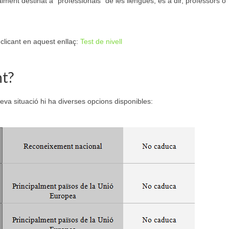
palment destinat a “professionals” de les llengües, és a dir, professors o
 clicant en aquest enllaç:
Test de nivell
nt?
teva situació hi ha diverses opcions disponibles: