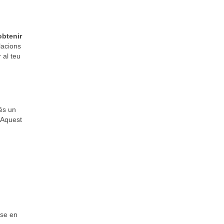
obtenir
lacions
 al teu
és un
. Aquest
-se en