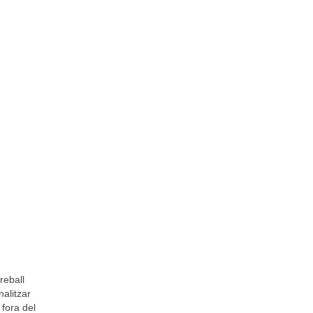
reball
nalitzar
 fora del